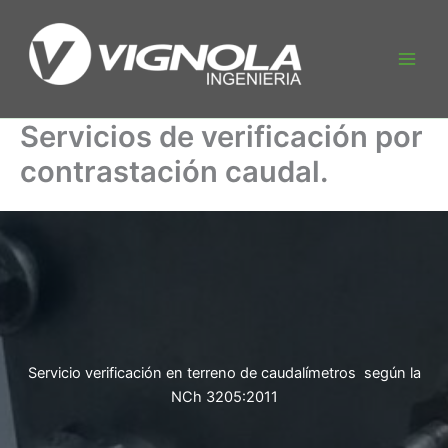
Ir
al
contenido
Main
Men
Servicios de verificación por
contrastación caudal.
Servicio verificación en terreno de caudalímetros según la
NCh 3205:2011