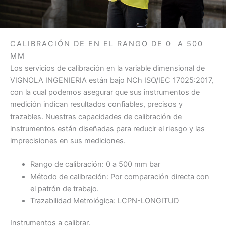
CALIBRACIÓN DE EN EL RANGO DE 0 A 500
MM
Los servicios de calibración en la variable dimensional de
VIGNOLA INGENIERIA están bajo NCh ISO/IEC 17025:2017,
con la cual podemos asegurar que sus instrumentos de
medición indican resultados confiables, precisos y
trazables. Nuestras capacidades de calibración de
instrumentos están diseñadas para reducir el riesgo y las
imprecisiones en sus mediciones.
Rango de calibración: 0 a 500 mm bar
Método de calibración: Por comparación directa con
el patrón de trabajo.
Trazabilidad Metrológica: LCPN-LONGITUD
Instrumentos a calibrar.